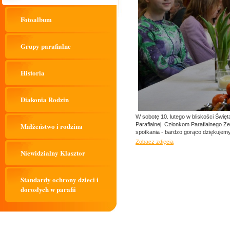
Fotoalbum
Grupy parafialne
Historia
Diakonia Rodzin
W sobotę 10. lutego w bliskości Święt
Małżeństwo i rodzina
Parafialnej. Członkom Parafialnego Z
spotkania - bardzo gorąco dziękujemy
Zobacz zdjęcia
Niewidzialny Klasztor
Standardy ochrony dzieci i
dorosłych w parafii