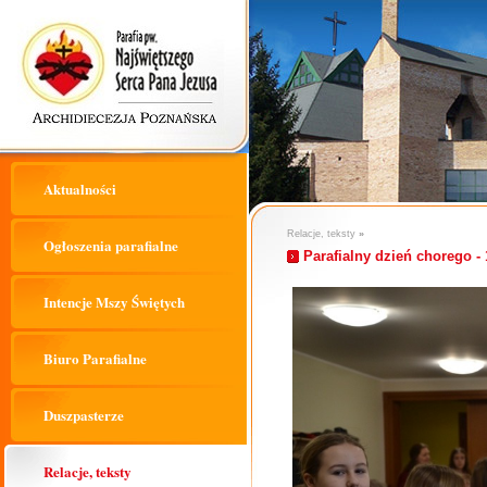
Aktualności
Relacje, teksty
»
Ogłoszenia parafialne
Parafialny dzień chorego - 
Intencje Mszy Świętych
Biuro Parafialne
Duszpasterze
Relacje, teksty