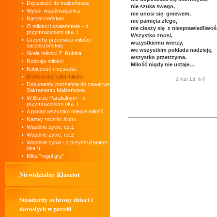
Dojrzałość do małżeństwa
nie szuka swego,
Wybór współmałżonka
nie unosi się gniewem,
Narzeczeństwo
nie pamięta złego,
O miłości i szaleństwie – z
nie cieszy się z niesprawiedliwoś
przymrużeniem oka :)
Wszystko znosi,
Grzechy przeciwko miłości
wszystkiemu wierzy,
narzeczeńskiej
we wszystkim pokłada nadzieję,
Skala miłości Z. Rubina
wszystko przetrzyma.
Rodzaje miłości
Miłość nigdy nie ustaje…
Kobiecość i męskość
Kryteria dojrzałej miłości
1 Kor 13, 4-7
Dokumenty potrzebne do zawarcia
Sakramentu Małżeństwa
W Biurze Parafialnym – z
przymrużeniem oka :)
A ponad wszystko miejcie miłość
Nazwy rocznic ślubu
Wspólne życie, cz.1
Wspólne życie, cz.2
Wspólne życie - z przymrużeniem
oka :)
Kilka "reguł gry"
Niewidzialny Klasztor
Standardy ochrony dzieci i
dorosłych w parafii