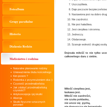
Uszczęśliwia.
Fotoalbum
Daje poczucie bezpieczeństw
Nastawiona jest na dobro drug
Nie zazdrości.
Grupy parafialne
Nie jest hałaśliwa.
Jest cierpliwa i skromna.
Historia
Jednoczy.
Obdarowuje.
Szanuje wolność drugiej osoby,
Diakonia Rodzin
Dojrzała miłość to nie tylko u
całkowitego daru z siebie.
Małżeństwo i rodzina
Naturalne planowanie rodziny
Unieważnienia ślubu kościelnego
Kim jestem ?
Rodzinka z przymrużeniem oka :)
Czystość przedmałżeńska
Jak zdobyć przedmałżeńską
Miłość cierpliwa jest,
czystość?
łaskawa jest.
Antykoncepcja i jej skutki
Miłość nie zazdrości,
Aborcja
nie szuka poklasku,
Skutki fizyczne sztucznych
nie unosi się pychą,
poronień
nie dopuszcza się bezwstydu,