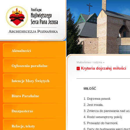
Aktualności
Małżeństwo i rodzina
»
Ogłoszenia parafialne
Kryteria dojrzałej miłości
Intencje Mszy Świętych
MIŁOŚĆ
Biuro Parafialne
Dojrzewa powoli.
Jest trwała.
Duszpasterze
Zmierza do panowania nad uczu
Rodzi wewnętrzny pokój.
Prowadzi do harmonii.
Relacje, teksty
Dąży do budowania więzi duc