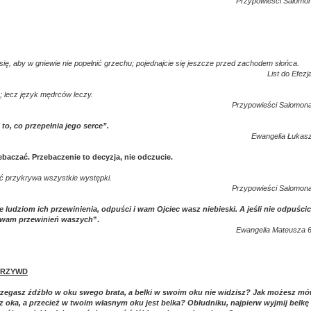
Przypowieści Salomon
e się, aby w gniewie nie popełnić grzechu; pojednajcie się jeszcze przed zachodem słońca.
List do Efezj
; lecz język mędrców leczy.
Przypowieści Salomona
to, co przepełnia jego serce”.
Ewangelia Łukasz
ebaczać. Przebaczenie to decyzja, nie odczucie.
ść przykrywa wszystkie występki.
Przypowieści Salomona
e ludziom ich przewinienia, odpuści i wam Ojciec wasz niebieski. A jeśli nie odpuścic
i wam przewinień waszych
”.
Ewangelia Mateusza 6
KRZYWD
zegasz źdźbło w oku swego brata, a belki w swoim oku nie widzisz? Jak możesz mó
z oka, a przecież w twoim własnym oku jest belka? Obłudniku, najpierw wyjmij belkę