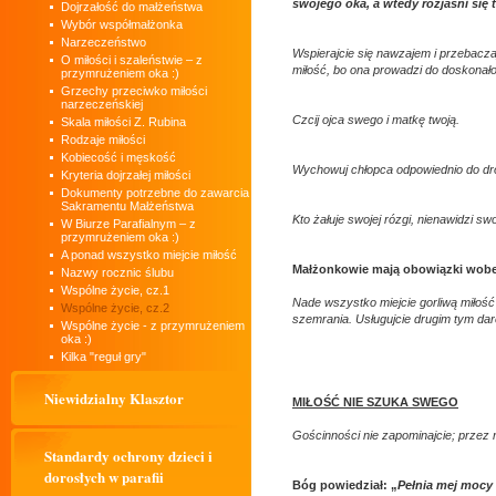
swojego oka, a wtedy rozjaśni się
Dojrzałość do małżeństwa
Wybór współmałżonka
Narzeczeństwo
Wspierajcie się nawzajem i przebacz
O miłości i szaleństwie – z
miłość, bo ona prowadzi do doskonało
przymrużeniem oka :)
Grzechy przeciwko miłości
narzeczeńskiej
Czcij ojca swego i matkę twoją.
Skala miłości Z. Rubina
Rodzaje miłości
Kobiecość i męskość
Wychowuj chłopca odpowiednio do drogi
Kryteria dojrzałej miłości
Dokumenty potrzebne do zawarcia
Sakramentu Małżeństwa
Kto żałuje swojej rózgi, nienawidzi s
W Biurze Parafialnym – z
przymrużeniem oka :)
A ponad wszystko miejcie miłość
Małżonkowie mają obowiązki wobec
Nazwy rocznic ślubu
Wspólne życie, cz.1
Nade wszystko miejcie gorliwą miłoś
Wspólne życie, cz.2
szemrania. Usługujcie drugim tym dare
Wspólne życie - z przymrużeniem
oka :)
Kilka "reguł gry"
Niewidzialny Klasztor
MIŁOŚĆ NIE SZUKA SWEGO
Gościnności nie zapominajcie; przez n
Standardy ochrony dzieci i
dorosłych w parafii
Bóg powiedział: „
Pełnia mej mocy 