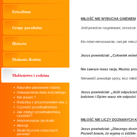
Fotoalbum
MIŁOŚĆ NIE WYBUCHA GNIEWEM
Grupy parafialne
Jeśli jesteście rozgniewani, strzeżci
Kto mówi nierozważnie, rani jak miecz
Historia
Jezus powiedział:
„Człowiek mówi 
Diakonia Rodzin
Nie zawsze masz rację. Musisz prz
Małżeństwo i rodzina
Nienawiść powoduje spory, lecz miło
Naturalne planowanie rodziny
Jezus powiedział: „
Jeśli odpuścici
Unieważnienia ślubu kościelnego
ludziom i Ojciec wasz nie odpuśc
Kim jestem ?
Rodzinka z przymrużeniem oka :)
Czystość przedmałżeńska
Jak zdobyć przedmałżeńską
czystość?
MIŁOŚĆ NIE LICZY DOZNANYCH 
Antykoncepcja i jej skutki
Aborcja
Jezus powiedział: „
Dlaczego dostr
Skutki fizyczne sztucznych
Pozwól bracie, że wyjmę ci źdźbło 
poronień