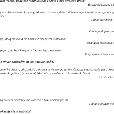
 twój wzrok i będziesz mógł usunąć źdźbło z oka swojego brata
”.
Ewangelia Łukasza 6
ajcie sobie doznane krzywdy, jak wam przebaczył Pan. W tym wszystkim niech was jednocz
ści.
List do Koryntian 
V Księga Mojżeszow
, którą ma iść, a nie zejdzie z niej nawet w starości.
Ewangelia Mateusza 6
wojego syna, lecz kto go kocha, karci go zawczasu.
Przypowieści Salomona
 swych rodziców, dzieci i innych osób.
ć jedni ku drugim, gdyż miłość zakrywa mnóstwo grzechów. Okazujcie gościnność jedni drug
m łaski, jaki każdy otrzymał, jako dobrzy szafarze rozlicznej łaski Bożej.
1 List Piotra
ią bowiem niektórzy, nie wiedząc o tym, aniołów gościli.
List do Hebrajczykó
okazuje się w słabości
”.