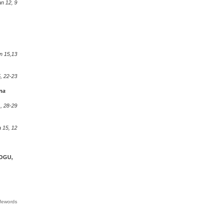
an 12, 9
n 15,13
5, 22-23
 na
, 28-29
 15, 12
OGU,
ifewords