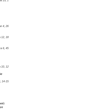
a 15, 1
an 4, 26
 12, 18
a 6, 45
 10, 12
ie
, 14-15
wić:
 ze