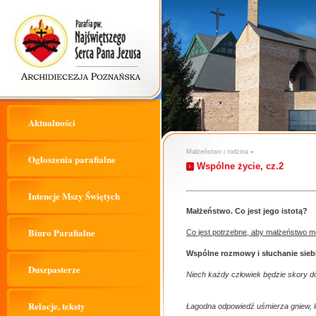
Aktualności
Małżeństwo i rodzina
»
Ogłoszenia parafialne
Wspólne życie, cz.2
Intencje Mszy Świętych
Małżeństwo. Co jest jego istotą?
Biuro Parafialne
Co jest potrzebne, aby małżeństwo mo
Wspólne rozmowy i słuchanie sieb
Duszpasterze
Niech każdy człowiek będzie skory do
Relacje, teksty
Łagodna odpowiedź uśmierza gniew, l