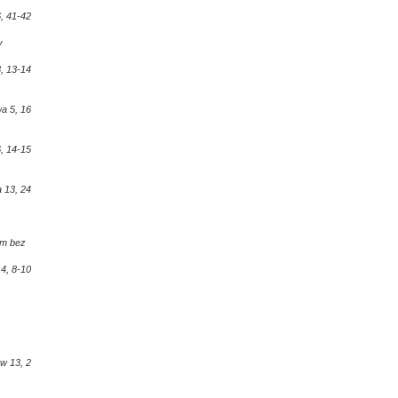
, 41-42
y
3, 13-14
a 5, 16
, 14-15
 13, 24
im bez
 4, 8-10
w 13, 2