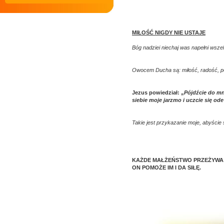
MIŁOŚĆ NIGDY NIE USTAJE
Bóg nadziei niechaj was napełni wsze
Owocem Ducha są: miłość, radość, pok
Jezus powiedział: „
Pójdźcie do mn
siebie moje jarzmo i uczcie się od
Takie jest przykazanie moje, abyście 
KAŻDE MAŁŻEŃSTWO PRZEŻYWA 
ON POMOŻE IM I DA SIŁĘ.