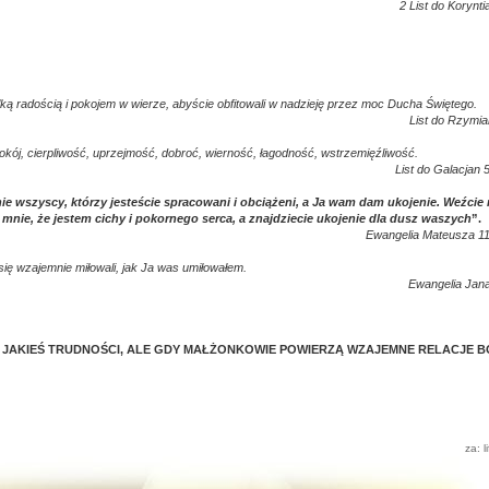
2 List do Korynti
lką radością i pokojem w wierze, abyście obfitowali w nadzieję przez moc Ducha Świętego.
List do Rzymia
ój, cierpliwość, uprzejmość, dobroć, wierność, łagodność, wstrzemięźliwość.
List do Galacjan 
ie wszyscy, którzy jesteście spracowani i obciążeni, a Ja wam dam ukojenie. Weźcie
e mnie, że jestem cichy i pokornego serca, a znajdziecie ukojenie dla dusz waszych
”.
Ewangelia Mateusza 11
się wzajemnie miłowali, jak Ja was umiłowałem.
Ewangelia Jana
JAKIEŚ TRUDNOŚCI, ALE GDY MAŁŻONKOWIE POWIERZĄ WZAJEMNE RELACJE B
za: l