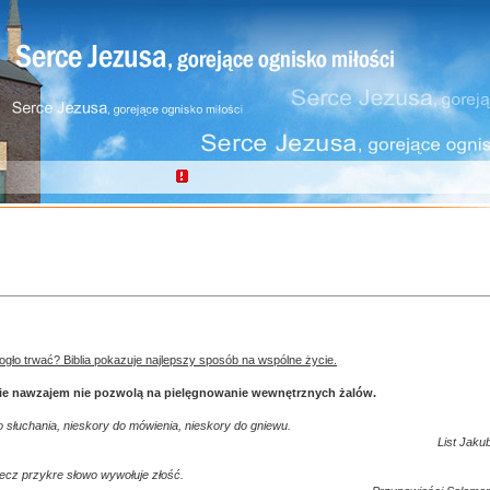
gło trwać? Biblia pokazuje najlepszy sposób na wspólne życie.
ie nawzajem nie pozwolą na pielęgnowanie wewnętrznych żalów.
 słuchania, nieskory do mówienia, nieskory do gniewu.
List Jaku
ecz przykre słowo wywołuje złość.