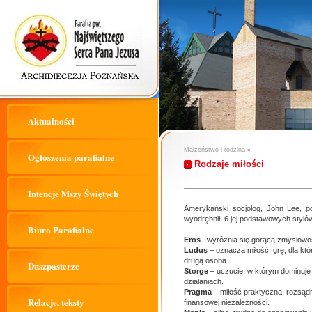
Aktualności
Małżeństwo i rodzina
»
Ogłoszenia parafialne
Rodzaje miłości
Intencje Mszy Świętych
Amerykański socjolog, John Lee, p
wyodrębnił 6 jej podstawowych styló
Biuro Parafialne
Eros
–wyróżnia się gorącą zmysłowośc
Ludus
– oznacza miłość, grę, dla któ
drugą osoba.
Duszpasterze
Storge
– uczucie, w którym dominuje 
działaniach.
Pragma
– miłość praktyczna, rozsąd
Relacje, teksty
finansowej niezależności.