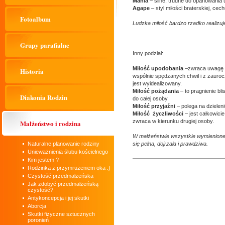
Mania
– silne, trudne do opanowania 
Agape
– styl miłości braterskiej, ce
Fotoalbum
Ludzka miłość bardzo rzadko realizuje
Grupy parafialne
Inny podział:
Miłość upodobania
–zwraca uwagę 
Historia
wspólnie spędzanych chwil i z zauroc
jest wyidealizowany.
Miłość pożądania
– to pragnienie bli
Diakonia Rodzin
do całej osoby.
Miłość przyjaźni
– polega na dzieleni
Miłość życzliwości
– jest całkowici
zwraca w kierunku drugiej osoby.
Małżeństwo i rodzina
W małżeństwie wszystkie wymienione 
Naturalne planowanie rodziny
się pełna, dojrzała i prawdziwa.
Unieważnienia ślubu kościelnego
Kim jestem ?
Rodzinka z przymrużeniem oka :)
Czystość przedmałżeńska
Jak zdobyć przedmałżeńską
czystość?
Antykoncepcja i jej skutki
Aborcja
Skutki fizyczne sztucznych
poronień