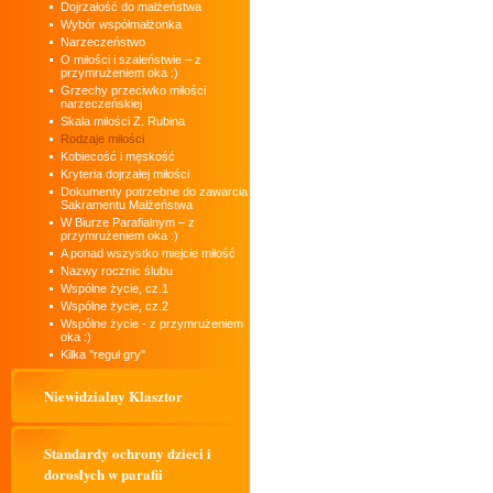
Dojrzałość do małżeństwa
Wybór współmałżonka
Narzeczeństwo
O miłości i szaleństwie – z
przymrużeniem oka :)
Grzechy przeciwko miłości
narzeczeńskiej
Skala miłości Z. Rubina
Rodzaje miłości
Kobiecość i męskość
Kryteria dojrzałej miłości
Dokumenty potrzebne do zawarcia
Sakramentu Małżeństwa
W Biurze Parafialnym – z
przymrużeniem oka :)
A ponad wszystko miejcie miłość
Nazwy rocznic ślubu
Wspólne życie, cz.1
Wspólne życie, cz.2
Wspólne życie - z przymrużeniem
oka :)
Kilka "reguł gry"
Niewidzialny Klasztor
Standardy ochrony dzieci i
dorosłych w parafii