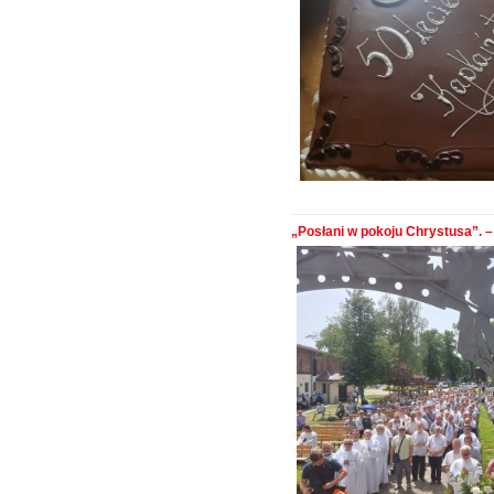
„Posłani w pokoju Chrystusa”. –