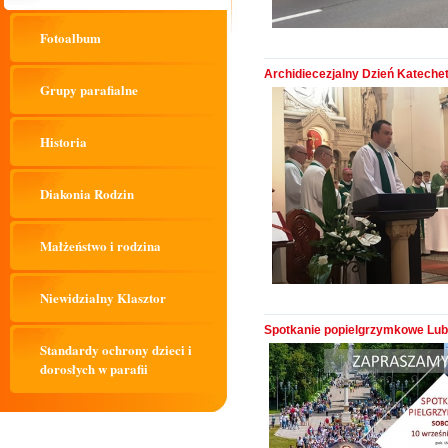
Fotoalbum
Archidiecezjalny Dzień Kateche
Grupy parafialne
Historia
Diakonia Rodzin
Małżeństwo i rodzina
Niewidzialny Klasztor
Spotkanie popielgrzymkowe Luba
Standardy ochrony dzieci i
dorosłych w parafii