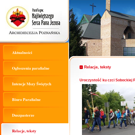
Aktualności
Relacje, teksty
Ogłoszenia parafialne
Uroczystość ku czci Sobockiej P
Intencje Mszy Świętych
Biuro Parafialne
Duszpasterze
Relacje, teksty