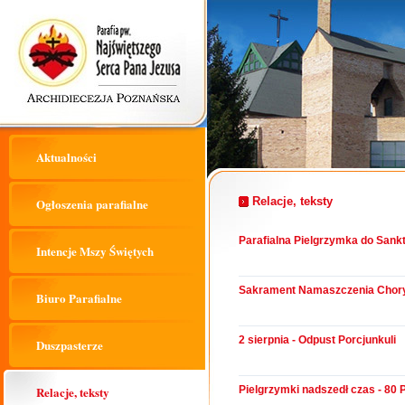
Aktualności
Relacje, teksty
Ogłoszenia parafialne
Parafialna Pielgrzymka do Sank
Intencje Mszy Świętych
Sakrament Namaszczenia Chor
Biuro Parafialne
2 sierpnia - Odpust Porcjunkuli
Duszpasterze
Relacje, teksty
Pielgrzymki nadszedł czas - 80