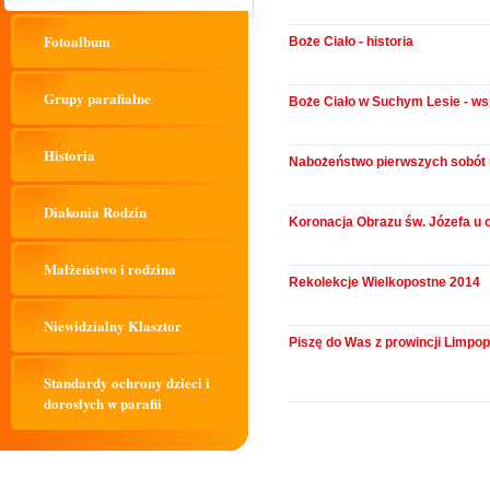
Fotoalbum
Boże Ciało - historia
Grupy parafialne
Boże Ciało w Suchym Lesie - w
Historia
Nabożeństwo pierwszych sobót
Diakonia Rodzin
Koronacja Obrazu św. Józefa u 
Małżeństwo i rodzina
Rekolekcje Wielkopostne 2014
Niewidzialny Klasztor
Piszę do Was z prowincji Limpop
Standardy ochrony dzieci i
dorosłych w parafii